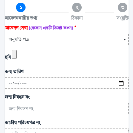
১
২
৩
আবেদনকারীর তথ্য
ঠিকানা
সংযুক্তি
আবেদন সেবা
*
(যেকোন একটি সিলেক্ট করুন)
অনুমতি পত্র
ছবি
জন্ম তারিখ
জন্ম নিবন্ধন নং
জাতীয় পরিচয়পত্র নং